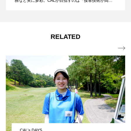
務など実に多彩。CALが目指すのは「接客技術が高
く、おもてなしができる」キャディです。
マンション！
RELATED

CAL’s DAYS