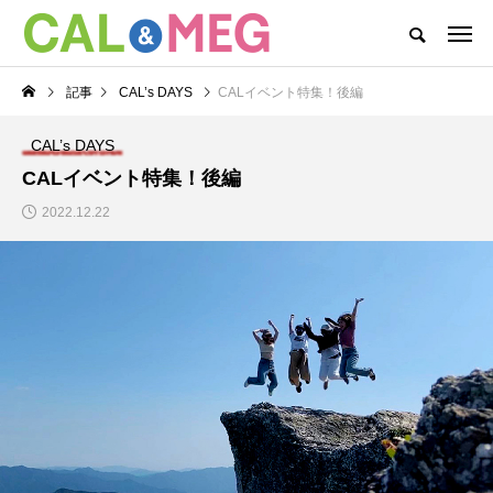
CAL&MEGがお届けするWEBマガジン
記事
CAL’s DAYS
CALイベント特集！後編
CAL&MEG INFO
CAL’s DAYS
MEG’s DAYS
本社
CAL’s DAYS
カテゴリー新着記事
CALイベント特集！後編
2022.12.22
MEG’s DAYS
本社
MEG(メグ)オンライン
2023.3.16 合同入社式
企業説明会開催！