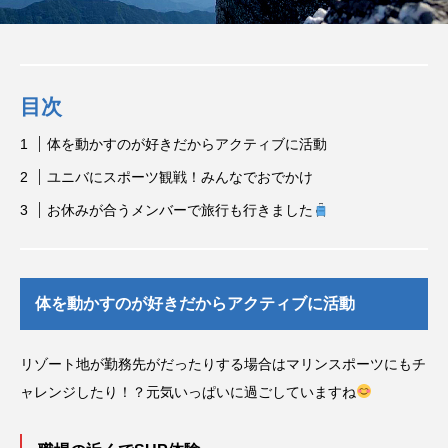
E
CAL&ME
CAL&M
G
G
2024.08.25
2023.04.15
目次
タグリスト
体を動かすのが好きだからアクティブに活動
CAL
CALからMEG
MEG
イベント
ユニバにスポーツ観戦！みんなでおでかけ
お休みが合うメンバーで旅行も行きました
インタビュー
おもてなし
プライベート
大自然
寮
採用試験
着物
体を動かすのが好きだからアクティブに活動
福利厚生
給料
リゾート地が勤務先がだったりする場合はマリンスポーツにもチ
ャレンジしたり！？元気いっぱいに過ごしていますね