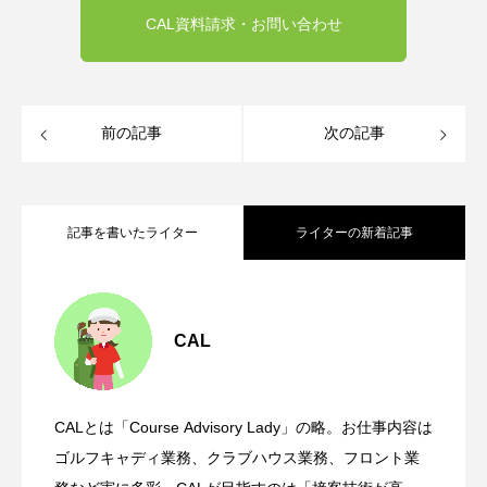
CAL資料請求・お問い合わせ
前の記事
次の記事
記事を書いたライター
ライターの新着記事
CALイベント特集！後編
2022.12.22
CAL
CALイベント特集！前編
2022.11.16
CALとは「Course Advisory Lady」の略。お仕事内容は
新生活特集！CALの寮はほとんどが単身
2022.08.29
ゴルフキャディ業務、クラブハウス業務、フロント業