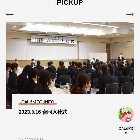
PICKUP
E
CAL&ME
CAL&M
G
G
2024.08.25
2024.08.25


タグリスト
CAL
CALからMEG
MEG
イベント
インタビュー
おもてなし
プライベート
大自然
寮
採用試験
着物
福利厚生
給料
CAL&MEG INFO
2023.3.16 合同入社式
CAL&ME
G