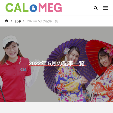
CAL&MEGがお届けするWEBマガジン
記事
2022年 5月の記事一覧
CAL&MEG INFO
CAL’s DAYS
MEG’s DAYS
本社
カテゴリー新着記事
CAL’s DAYS
MEG’s DAYS
2022年 5月の記事一覧
CAL(キャル)職場見学
MEG(メグ)オンライン
会開催中！
企業説明会開催！