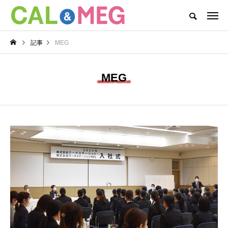
CAL&MEGがお届けするWEBマガジン
記事
MEG
CAL&MEG INFO
CAL’s DAYS
MEG’s DAYS
本社
MEG
カテゴリー新着記事
CAL’s DAYS
MEG’s DAYS
CAL(キャル)職場見学
MEG(メグ)オンライン
会開催中！
企業説明会開催！