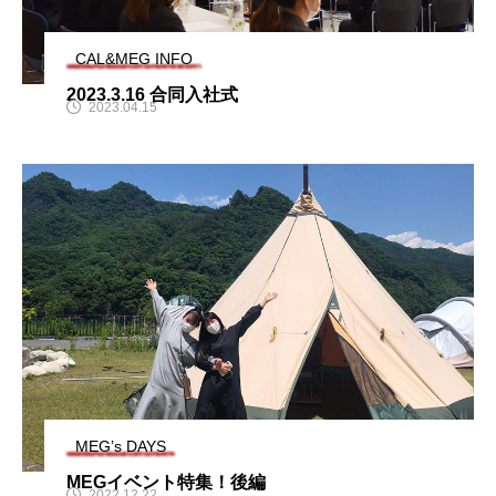
E
CAL&ME
CAL&M
G
G
2024.08.25
2024.08.25
CAL&MEG INFO
2023.3.16 合同入社式
2023.04.15
タグリスト
CAL
CALからMEG
MEG
イベント
インタビュー
おもてなし
プライベート
大自然
寮
採用試験
着物
福利厚生
給料
MEG’s DAYS
MEGイベント特集！後編
2022.12.22