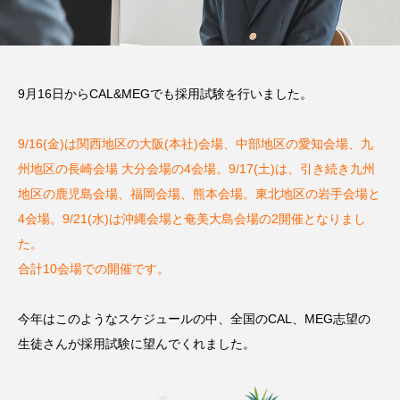
E
CAL&ME
CAL&M
G
G
2024.08.25
2024.08.25
9月16日からCAL&MEGでも採用試験を行いました。
タグリスト
9/16(金)は関西地区の大阪(本社)会場、中部地区の愛知会場、九
CAL
CALからMEG
MEG
イベント
州地区の長崎会場 大分会場の4会場。
9/17(土)は、引き続き九州
インタビュー
おもてなし
プライベート
地区の鹿児島会場、福岡会場、熊本会場。東北地区の岩手会場と
4会場。
9/21(水)は沖縄会場と奄美大島会場の2開催となりまし
大自然
寮
採用試験
着物
た。
合計10会場での開催です。
福利厚生
給料
今年はこのようなスケジュールの中、全国のCAL、MEG志望の
生徒さんが採用試験に望んでくれました。