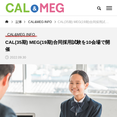
CAL&MEGがお届けするWEBマガジン
記事
CAL&MEG INFO
CAL(35期) MEG(19期)合同採用試験を10会場で開催
CAL&MEG INFO
CAL’s DAYS
MEG’s DAYS
本社
CAL&MEG INFO
カテゴリー新着記事
CAL(35期) MEG(19期)合同採用試験を10会場で開
催
CAL’s DAYS
MEG’s DAYS
2022.09.30
CAL(キャル)職場見学
MEG(メグ)オンライン
会開催中！
企業説明会開催！