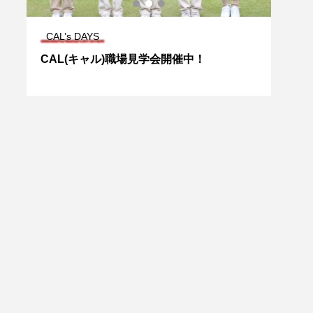
CAL’s DAYS
MEG
CAL(キャル)職場見学会開催中！
新生
約で