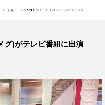
記事
CAL&MEG INFO
CAL(キャル)&MEG(メグ)がテレビ番組に出演します
カテゴリー新着記事
G(メグ)がテレビ番組に出演
MEG’s DAYS
本社