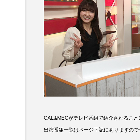
始のお知らせ
CAL(キャル)職場見学
会開催中！
CAL&ME
G
0
2024.08.25
CAL
CALからMEG
寮
採用試験
着物
CAL&MEGがテレビ番組で紹介されるこ
出演番組一覧はページ下記にありますので