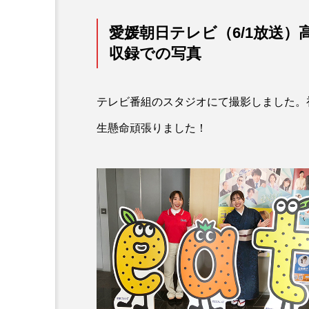
愛媛朝日テレビ（6/1放送）
MEG’s DAYS
収録での写真
新生活特集！MEGは最初
約できる♪
テレビ番組のスタジオにて撮影しました。
生懸命頑張りました！