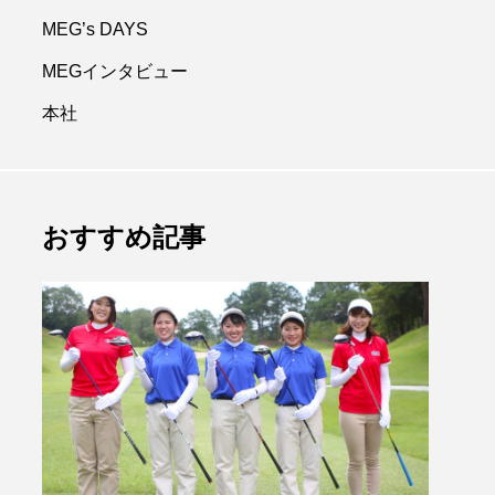
.3.16 合同入社式
CM放送開始のお知らせ
MEG’s DAYS
MEGインタビュー
CAL&ME
G
本社
.04.15
2023.05.20
おすすめ記事
プライベート
大自然