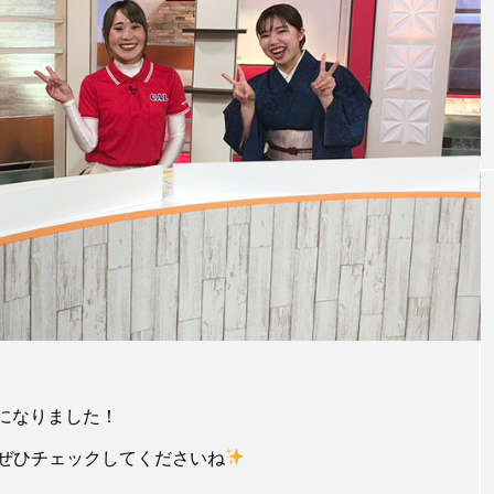
MEG(メグ)オンライン
2023
企業説明会開催！
CAL&ME
CAL&ME
G
G
2024.08.25
2023
タグリスト
MEG
イベント
インタビュー
おもてなし
福利厚生
給料
とになりました！
ぜひチェックしてくださいね