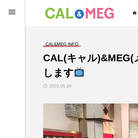
CAL&MEG INFO
CAL(キャル)&ME
EG INFO
CAL’s DAYS
します
2023.05.18
