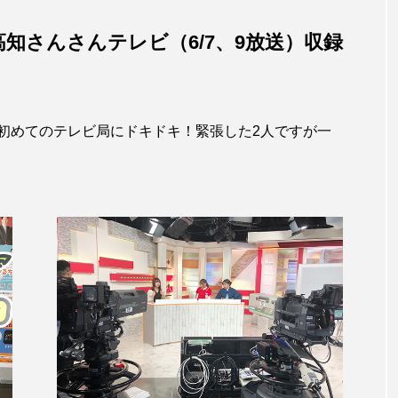
高知さんさんテレビ（6/7、9放送）収録
MEG’s DAYS
にかかるお金が節
MEGイベント特集！後編
初めてのテレビ局にドキドキ！緊張した2人ですが一