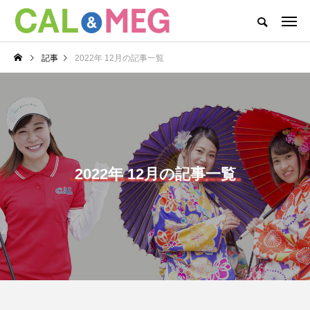
CAL&MEGがお届けするWEBマガジン
記事
2022年 12月の記事一覧
CAL&MEG INFO
CAL’s DAYS
MEG’s DAYS
本社
カテゴリー新着記事
CAL’s DAYS
MEG’s DAYS
2022年 12月の記事一覧
CAL(キャル)職場見学
MEG(メグ)オンライン
会開催中！
企業説明会開催！