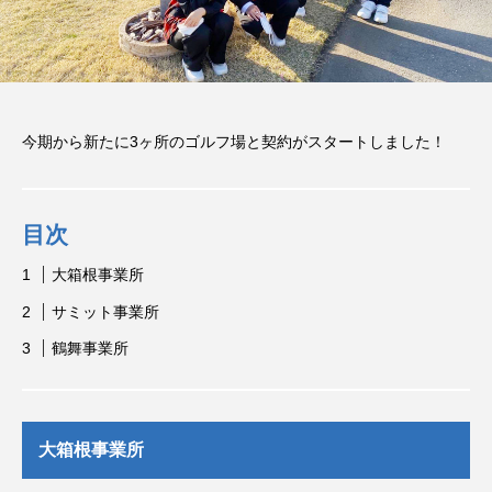
E
CAL&ME
CAL&M
G
G
2024.08.25
2024.08.25
タグリスト
今期から新たに3ヶ所のゴルフ場と契約がスタートしました！
CAL
CALからMEG
MEG
イベント
目次
インタビュー
おもてなし
プライベート
大箱根事業所
大自然
寮
採用試験
着物
サミット事業所
福利厚生
給料
鶴舞事業所
大箱根事業所