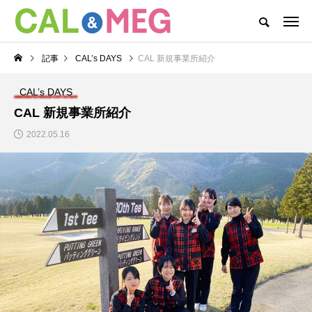
CAL&MEGがお届けするWEBマガジン
記事
CAL’s DAYS
CAL 新規事業所紹介
CAL&MEG INFO
CAL’s DAYS
MEG’s DAYS
本社
CAL’s DAYS
カテゴリー新着記事
CAL 新規事業所紹介
2022.05.16
CAL’s DAYS
MEG’s DAYS
CAL(キャル)職場見学
MEG(メグ)オンライン
会開催中！
企業説明会開催！