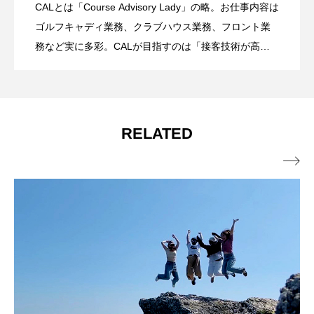
CALとは「Course Advisory Lady」の略。お仕事内容は
新生活特集！CALの寮はほとんどが単身
2022.08.29
ゴルフキャディ業務、クラブハウス業務、フロント業
務など実に多彩。CALが目指すのは「接客技術が高
く、おもてなしができる」キャディです。
マンション！
RELATED
