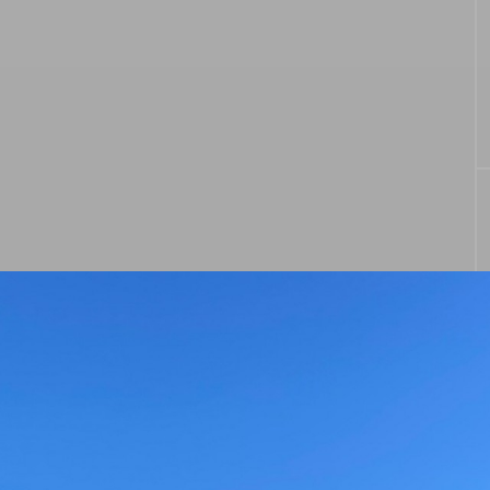
MEG(メグ)オンライン
2023
企業説明会開催！
CAL&ME
CAL&ME
G
G
2024.08.25
2023
タグリスト
MEG
イベント
インタビュー
おもてなし
福利厚生
給料