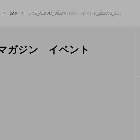
記事
LINE_ALBUM_WEBマガジン イベント_221006_16
カテゴリー新着記事
WEBマガジン イベント
MEG’s DAYS
本社