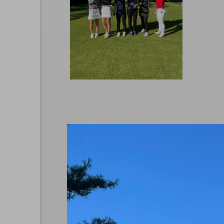
始のお知らせ
CAL(キャル)職場見学
会開催中！
CAL&ME
G
0
2024.08.25
CAL
CALからMEG
寮
採用試験
着物