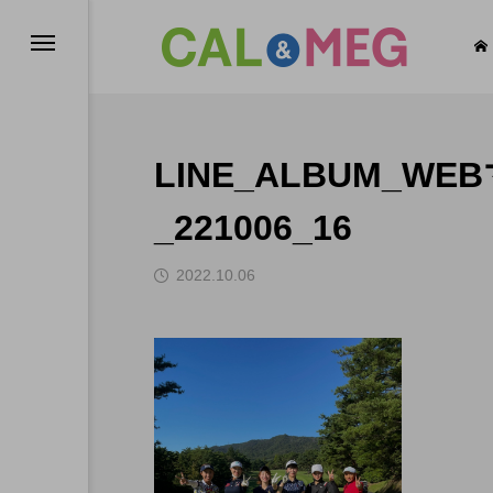
LINE_ALBUM_
EG INFO
CAL’s DAYS
_221006_16
2022.10.06
