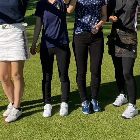
MEG’s DAYS
んどが
新生活特集！MEGは最初にかかるお
金が節約できる♪
2022.08.29