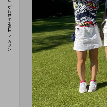
CAL&MEGがお届けするWEBマガジン
CAL’s DAYS
新生活特集！CALの寮はほと
単身マンション！
2022.08.29