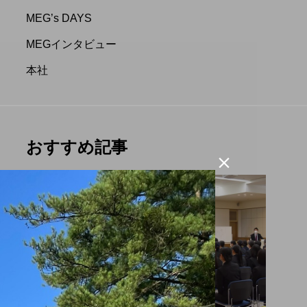
.3.16 合同入社式
CM放送開始のお知らせ
MEG’s DAYS
MEGインタビュー
CAL&ME
G
本社
.04.15
2023.05.20
おすすめ記事

プライベート
大自然