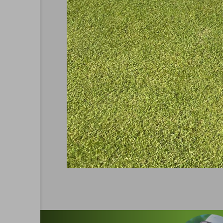
CAL&MEG INFO
CAL(35期) MEG(19期)合同
を10会場で開催
2022.09.30