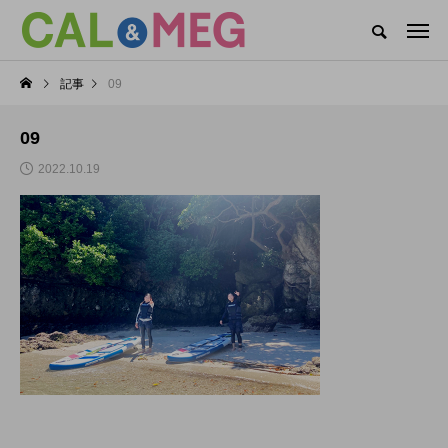
CAL&MEGがお届けするWEBマガジン
記事
09
CAL&MEG INFO
CAL’s DAYS
MEG’s DAYS
本社
09
カテゴリー新着記事
2022.10.19
CAL’s DAYS
MEG’s DAYS
CAL(キャル)職場見学
MEG(メグ)オンライン
会開催中！
企業説明会開催！