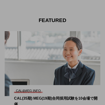
E
CAL&ME
CAL&M
G
G
2024.08.25
2024.08.25
FEATURED
タグリスト
CAL
CALからMEG
MEG
イベント
インタビュー
おもてなし
プライベート
大自然
寮
採用試験
着物
福利厚生
給料
CAL&MEG INFO
CAL(35期) MEG(19期)合同採用試験を10会場で開
催