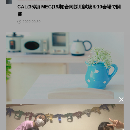
CAL(35期) MEG(19期)合同採用試験を10会場で開
催
2022.09.30

CAL’s DAYS
新生活特集！CALの寮はほとんどが単身マンショ
ン！