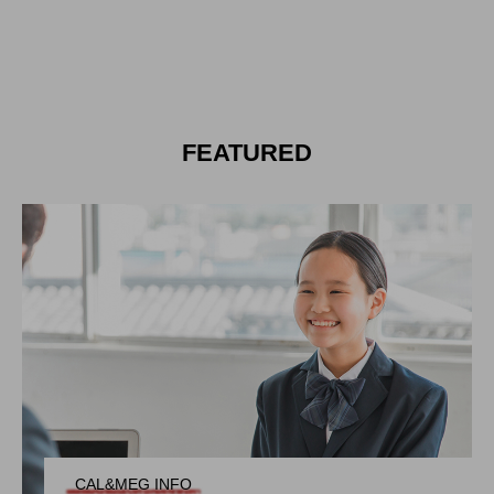
E
CAL&ME
CAL&M
G
G
2024.08.25
2024.08.25
タグリスト
FEATURED
CAL
CALからMEG
MEG
イベント
インタビュー
おもてなし
プライベート
大自然
寮
採用試験
着物
福利厚生
給料
CAL&MEG INFO