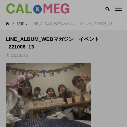
CAL&MEGがお届けするWEBマガジン
記事
LINE_ALBUM_WEBマガジン イベント_221006_13
CAL&MEG INFO
CAL’s DAYS
MEG’s DAYS
本社
LINE_ALBUM_WEBマガジン イベント
カテゴリー新着記事
_221006_13
2022.10.06
CAL’s DAYS
MEG’s DAYS
CAL(キャル)職場見学
MEG(メグ)オンライン
会開催中！
企業説明会開催！