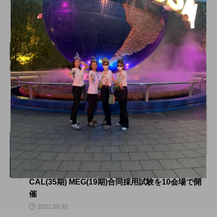
新生活特集！MEGは最初にかかるお金が節約でき
る♪
2022.08.29
CAL&MEG INFO
CAL(35期) MEG(19期)合同採用試験を10会場で開
催
2022.09.30