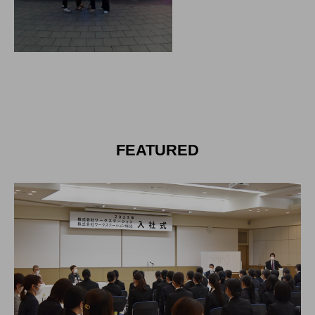
E
CAL&ME
CAL&M
G
G
2024.08.25
2024.08.25
タグリスト
CAL
CALからMEG
MEG
イベント
FEATURED
インタビュー
おもてなし
プライベート
大自然
寮
採用試験
着物
福利厚生
給料