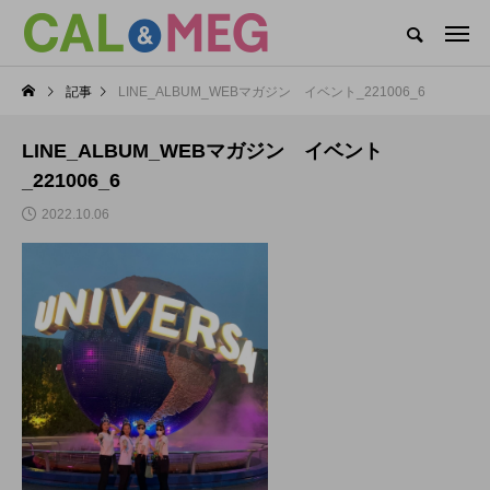
CAL&MEGがお届けするWEBマガジン
記事
LINE_ALBUM_WEBマガジン イベント_221006_6
CAL&MEG INFO
CAL’s DAYS
MEG’s DAYS
本社
LINE_ALBUM_WEBマガジン イベント
カテゴリー新着記事
_221006_6
2022.10.06
CAL’s DAYS
MEG’s DAYS
CAL(キャル)職場見学
MEG(メグ)オンライン
会開催中！
企業説明会開催！