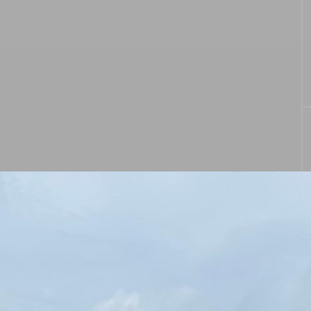
MEG(メグ)オンライン
2023
企業説明会開催！
CAL&ME
CAL&ME
G
G
2024.08.25
2023
タグリスト
MEG
イベント
インタビュー
おもてなし
福利厚生
給料