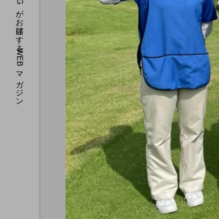
CAL&MEGがお届けするWEBマガジン
CAL’s DAYS
新生活特集！CALの寮はほと
単身マンション！
2022.08.29