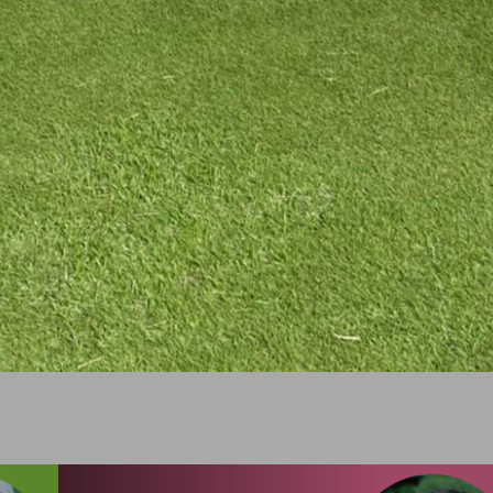
CAL&MEG INFO
CAL(35期) MEG(19期)合同採用試験
を10会場で開催
2022.09.30