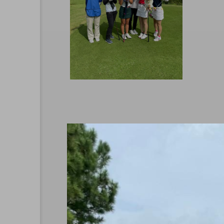
始のお知らせ
CAL(キャル)職場見学
会開催中！
CAL&ME
G
0
2024.08.25
CAL
CALからMEG
寮
採用試験
着物