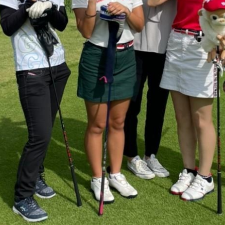
MEG’s DAYS
んどが
新生活特集！MEGは最初にかかるお
金が節約できる♪
2022.08.29