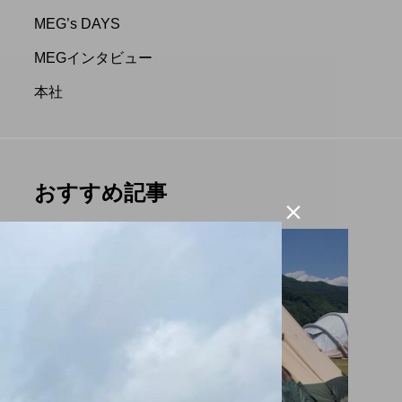
.3.16 合同入社式
CM放送開始のお知らせ
MEG’s DAYS
MEGインタビュー
CAL&ME
G
本社
.04.15
2023.05.20
おすすめ記事

プライベート
大自然