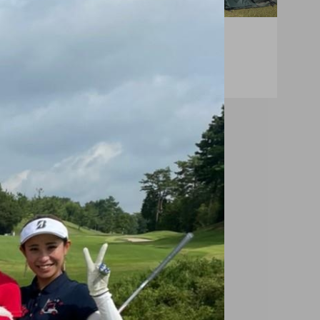
MEG’s DAYS
CAL’
MEGイベント特集！後編
CA