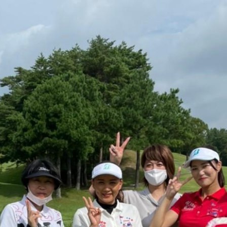
CAL’s DAYS
CALイベント特集！前編
FEATURED