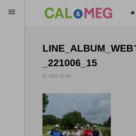
LINE_ALBUM_
EG INFO
CAL’s DAYS
_221006_15
2022.10.06
