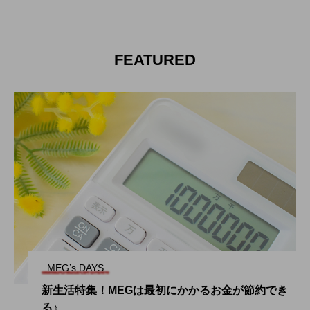
E
CAL&ME
CAL&M
G
G
2024.08.25
2024.08.25
FEATURED
タグリスト
CAL
CALからMEG
MEG
イベント
インタビュー
おもてなし
プライベート
大自然
寮
採用試験
着物
福利厚生
給料
MEG’s DAYS
新生活特集！MEGは最初にかかるお金が節約でき
る♪