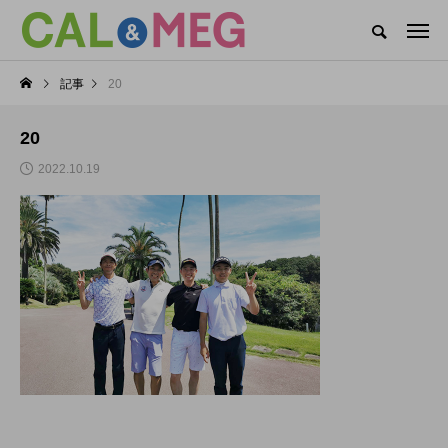
CAL&MEGがお届けするWEBマガジン
記事
20
CAL&MEG INFO
CAL’s DAYS
MEG’s DAYS
本社
20
カテゴリー新着記事
2022.10.19
CAL’s DAYS
MEG’s DAYS
CAL(キャル)職場見学
MEG(メグ)オンライン
会開催中！
企業説明会開催！